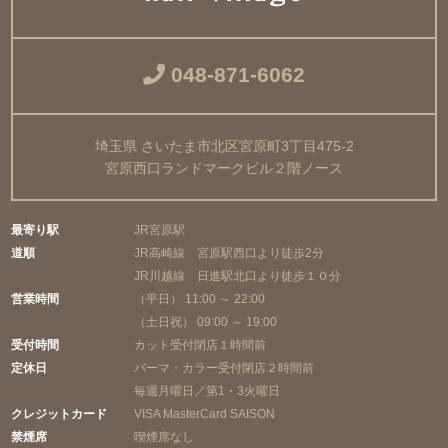
048-871-6062
埼玉県 さいたま市北区宮原町3丁目475-2
宮原西口ランドマークビル２階ノース
最寄り駅
JR宮原駅
道順
JR高崎線 宮原駅西口より徒歩2分
JR川越線 日進駅北口より徒歩１０分
営業時間
（平日） 11:00 ～ 22:00
（土日祝） 09:00 ～ 19:00
受付時間
カット受付閉店１時間前
定休日
パーマ・カラー受付閉店２時間前
毎週月曜日／第1・3火曜日
クレジットカード
VISA MasterCard SAISON
禁煙席
喫煙席なし