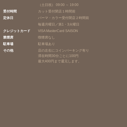
（土日祝） 09:00 ～ 19:00
受付時間
カット受付閉店１時間前
定休日
パーマ・カラー受付閉店２時間前
毎週月曜日／第1・3火曜日
クレジットカード
VISA MasterCard SAISON
禁煙席
喫煙席なし
駐車場
駐車場あり
その他
店の左右にコインパーキング有り
滞在時間30分ごとに100円
最大400円まで還元します。